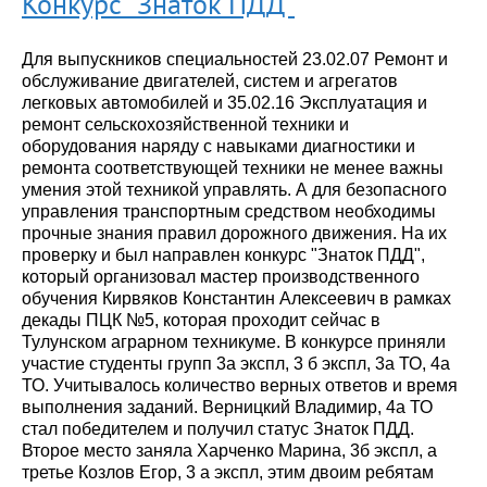
Конкурс "Знаток ПДД"
Для выпускников специальностей 23.02.07 Ремонт и
обслуживание двигателей, систем и агрегатов
легковых автомобилей и 35.02.16 Эксплуатация и
ремонт сельскохозяйственной техники и
оборудования наряду с навыками диагностики и
ремонта соответствующей техники не менее важны
умения этой техникой управлять. А для безопасного
управления транспортным средством необходимы
прочные знания правил дорожного движения. На их
проверку и был направлен конкурс "Знаток ПДД",
который организовал мастер производственного
обучения Кирвяков Константин Алексеевич в рамках
декады ПЦК №5, которая проходит сейчас в
Тулунском аграрном техникуме. В конкурсе приняли
участие студенты групп 3а экспл, 3 б экспл, 3а ТО, 4а
ТО. Учитывалось количество верных ответов и время
выполнения заданий. Верницкий Владимир, 4а ТО
стал победителем и получил статус Знаток ПДД.
Второе место заняла Харченко Марина, 3б экспл, а
третье Козлов Егор, 3 а экспл, этим двоим ребятам