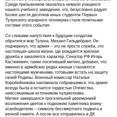
Среди призывников оказалось немало учащихся
нашего учебного заведения, что, безусловно радует.
Более шести десятков юных студенток Первых
Тулунского аграрного техникума стали почетными
гостями этого события.
Со словами напутствия к будущим солдатам
обратился мэр Тулуна, Михаил Гильдебрант. Он
подчеркнул, что армия – это не просто служба, это
настоящая школа жизни, где рождается крепкая
дружба и закаляется характер. Сенатор РФ Игорь
Кастюкевич, также посетивший митинг, добавил, что
именно в армейских рядах юноши становятся
настоящими мужчинами, готовыми встать на защиту
своей Родины. Военный комиссар Наталья
Коробейникова напомнила собравшимся, что армия
всегда была и остается гордостью Отечества,
неиссякаемым источником патриотизма.
Митинг завершился трогательной церемонией
возложения цветов к подножию памятника воину-
освободителю – символу бессмертного подвига и
вечной памяти. А после все отправились в ДК