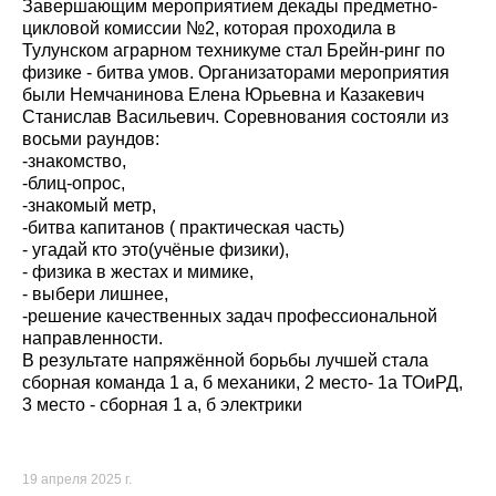
Завершающим мероприятием декады предметно-
цикловой комиссии №2, которая проходила в
Тулунском аграрном техникуме стал Брейн-ринг по
физике - битва умов. Организаторами мероприятия
были Немчанинова Елена Юрьевна и Казакевич
Станислав Васильевич. Соревнования состояли из
восьми раундов:
-знакомство,
-блиц-опрос,
-знакомый метр,
-битва капитанов ( практическая часть)
- угадай кто это(учёные физики),
- физика в жестах и мимике,
- выбери лишнее,
-решение качественных задач профессиональной
направленности.
В результате напряжённой борьбы лучшей стала
сборная команда 1 а, б механики, 2 место- 1а ТОиРД,
3 место - сборная 1 а, б электрики
19 апреля 2025 г.