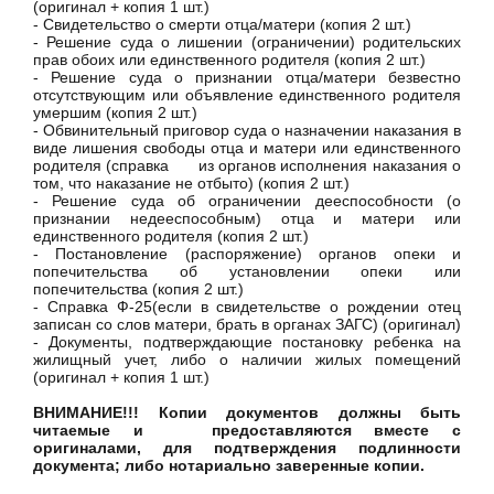
(оригинал + копия 1 шт.)
- Свидетельство о смерти отца/матери (копия 2 шт.)
- Решение суда о лишении (ограничении) родительских
прав обоих или единственного родителя (копия 2 шт.)
- Решение суда о признании отца/матери безвестно
отсутствующим или объявление единственного родителя
умершим (копия 2 шт.)
- Обвинительный приговор суда о назначении наказания в
виде лишения свободы отца и матери или единственного
родителя (справка из органов исполнения наказания о
том, что наказание не отбыто) (копия 2 шт.)
- Решение суда об ограничении дееспособности (о
признании недееспособным) отца и матери или
единственного родителя (копия 2 шт.)
- Постановление (распоряжение) органов опеки и
попечительства об установлении опеки или
попечительства (копия 2 шт.)
- Справка Ф-25(если в свидетельстве о рождении отец
записан со слов матери, брать в органах ЗАГС) (оригинал)
- Документы, подтверждающие постановку ребенка на
жилищный учет, либо о наличии жилых помещений
(оригинал + копия 1 шт.)
ВНИМАНИЕ!!! Копии документов должны быть
читаемые и предоставляются вместе с
оригиналами, для подтверждения подлинности
документа; либо нотариально заверенные копии.