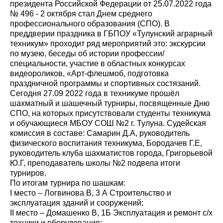
президента Российской Федерации от 25.07.2022 года
№ 496 - 2 октября стал Днем среднего
профессионального образования (СПО). В
преддверии праздника в ГБПОУ «Тулунский аграрный
техникум» проходит ряд мероприятий это: экскурсии
по музею, беседы об истории профессии/
специальности, участие в областных конкурсах
видеороликов, «Арт-флешмоб, подготовка
праздничной программы и спортивных состязаний.
Сегодня 27.09 2022 года в техникуме прошёл
шахматный и шашечный турниры, посвященные Дню
СПО, на которых присутствовали студенты техникума
и обучающиеся МБОУ СОШ №2 г. Тулуна. Судейская
комиссия в составе: Самарин Д.А, руководитель
физического воспитания техникума, Бородачев Г.Е,
руководитель клуба шахматистов города, Григорьевой
Ю.Г, преподаватель школы №2 подвела итоги
турниров.
По итогам турнира по шашкам:
I место – Логвинова В, 3 А Строительство и
эксплуатация зданий и сооружений;
II место – Домашенко В, 1Б Эксплуатация и ремонт с/х
техники и оборудования;