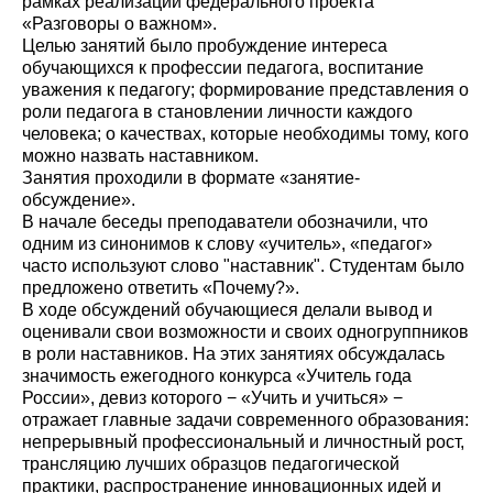
рамках реализации федерального проекта
«Разговоры о важном».
Целью занятий было пробуждение интереса
обучающихся к профессии педагога, воспитание
уважения к педагогу; формирование представления о
роли педагога в становлении личности каждого
человека; о качествах, которые необходимы тому, кого
можно назвать наставником.
Занятия проходили в формате «занятие-
обсуждение».
В начале беседы преподаватели обозначили, что
одним из синонимов к слову «учитель», «педагог»
часто используют слово "наставник". Студентам было
предложено ответить «Почему?».
В ходе обсуждений обучающиеся делали вывод и
оценивали свои возможности и своих одногруппников
в роли наставников. На этих занятиях обсуждалась
значимость ежегодного конкурса «Учитель года
России», девиз которого − «Учить и учиться» −
отражает главные задачи современного образования:
непрерывный профессиональный и личностный рост,
трансляцию лучших образцов педагогической
практики, распространение инновационных идей и