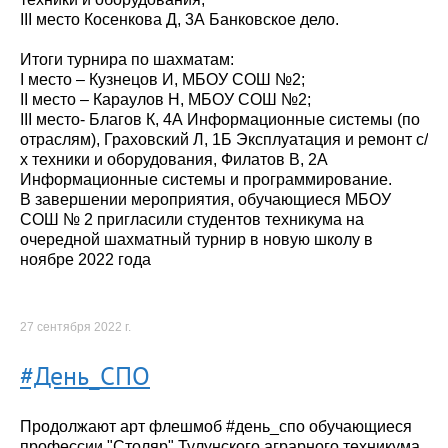
III место Косенкова Д, 3А Банковское дело.
Итоги турнира по шахматам:
I место – Кузнецов И, МБОУ СОШ №2;
II место – Караулов Н, МБОУ СОШ №2;
III место- Благов К, 4А Информационные системы (по
отраслям), Граховский Л, 1Б Эксплуатация и ремонт с/
х техники и оборудования, Филатов В, 2А
Информационные системы и программирование.
В завершении мероприятия, обучающиеся МБОУ
СОШ № 2 пригласили студентов техникума на
очередной шахматный турнир в новую школу в
ноябре 2022 года
27 сентября 2022 г.
#День_СПО
Продолжают арт флешмоб #день_спо обучающиеся
профессии "Столяр" Тулунского аграрного техникума.