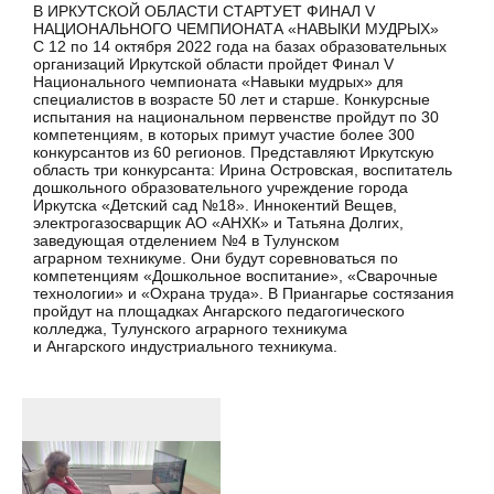
В ИРКУТСКОЙ ОБЛАСТИ СТАРТУЕТ ФИНАЛ V
НАЦИОНАЛЬНОГО ЧЕМПИОНАТА «НАВЫКИ МУДРЫХ»
С 12 по 14 октября 2022 года на базах образовательных
организаций Иркутской области пройдет Финал V
Национального чемпионата «Навыки мудрых» для
специалистов в возрасте 50 лет и старше. Конкурсные
испытания на национальном первенстве пройдут по 30
компетенциям, в которых примут участие более 300
конкурсантов из 60 регионов. Представляют Иркутскую
область три конкурсанта: Ирина Островская, воспитатель
дошкольного образовательного учреждение города
Иркутска «Детский сад №18». Иннокентий Вещев,
электрогазосварщик АО «АНХК» и Татьяна Долгих,
заведующая отделением №4 в Тулунском
аграрном техникуме. Они будут соревноваться по
компетенциям «Дошкольное воспитание», «Сварочные
технологии» и «Охрана труда». В Приангарье состязания
пройдут на площадках Ангарского педагогического
колледжа, Тулунского аграрного техникума
и Ангарского индустриального техникума.