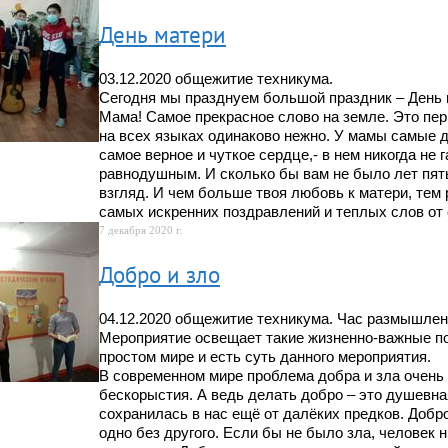
День матери
03.12.2020 общежитие техникума.
Сегодня мы празднуем большой праздник – День 
Мама! Самое прекрасное слово на земле. Это перв
на всех языках одинаково нежно. У мамы самые д
самое верное и чуткое сердце,- в нем никогда не 
равнодушным. И сколько бы вам не было лет пять 
взгляд. И чем больше твоя любовь к матери, тем
самых искренних поздравлений и теплых слов от 
7 декабря 2020 г.
Добро и зло
04.12.2020 общежитие техникума. Час размышлен
Мероприятие освещает такие жизненно-важные пон
простом мире и есть суть данного мероприятия.
В современном мире проблема добра и зла очень 
бескорыстия. А ведь делать добро – это душевна
сохранилась в нас ещё от далёких предков. Добро
одно без другого. Если бы не было зла, человек н