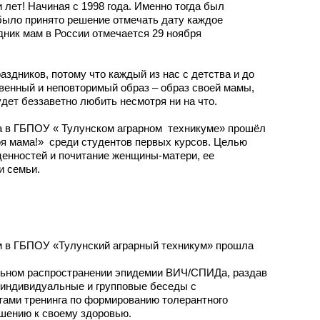
 лет! Начиная с 1998 года. Именно тогда был
 было принято решение отмечать дату каждое
дник мам в России отмечается 29 ноября
аздников, потому что каждый из нас с детства и до
венный и неповторимый образ – образ своей мамы,
будет беззаветно любить несмотря ни на что.
ка в ГБПОУ « Тулунском аграрном техникуме» прошёл
оя мама!» среди студентов первых курсов. Целью
ценностей и почитание женщины-матери, ее
и семьи.
 в ГБПОУ «Тулунский аграрный техникум» прошла
льном распространении эпидемии ВИЧ/СПИДа, раздав
 индивидуальные и групповые беседы с
тами тренинга по формированию толерантного
шению к своему здоровью.