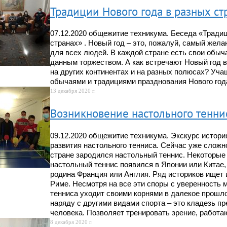
Традиции Нового года в разных ст
07.12.2020 общежитие техникума. Беседа «Традиц
странах» . Новый год – это, пожалуй, самый жел
для всех людей. В каждой стране есть свои обыч
данным торжеством. А как встречают Новый год в
на других континентах и на разных полюсах? Уча
обычаями и традициями празднования Нового года
13 декабря 2020 г.
Возникновение настольного тенни
09.12.2020 общежитие техникума. Экскурс истори
развития настольного тенниса. Сейчас уже сложно
стране зародился настольный теннис. Некоторые 
настольный теннис появился в Японии или Китае, 
родина Франция или Англия. Ряд историков ищет 
Риме. Несмотря на все эти споры с уверенность м
тенниса уходит своими корнями в далекое прошл
наряду с другими видами спорта – это кладезь п
человека. Позволяет тренировать зрение, работают
8 декабря 2020 г.