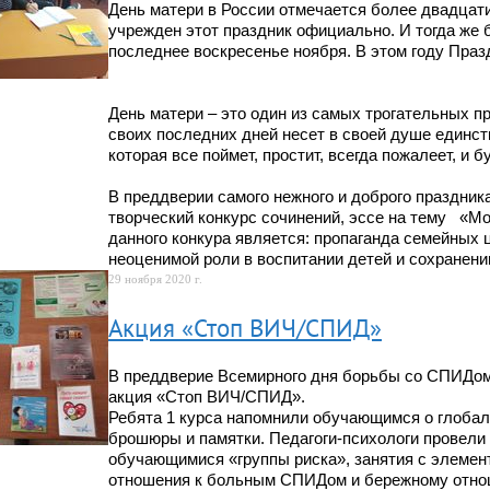
День матери в России отмечается более двадцати
учрежден этот праздник официально. И тогда же
последнее воскресенье ноября. В этом году Праз
День матери – это один из самых трогательных пр
своих последних дней несет в своей душе единст
которая все поймет, простит, всегда пожалеет, и 
В преддверии самого нежного и доброго праздни
творческий конкурс сочинений, эссе на тему «М
данного конкура является: пропаганда семейных 
неоценимой роли в воспитании детей и сохранени
29 ноября 2020 г.
Акция «Стоп ВИЧ/СПИД»
В преддверие Всемирного дня борьбы со СПИДом
акция «Стоп ВИЧ/СПИД».
Ребята 1 курса напомнили обучающимся о глоба
брошюры и памятки. Педагоги-психологи провели
обучающимися «группы риска», занятия с элемен
отношения к больным СПИДом и бережному отно