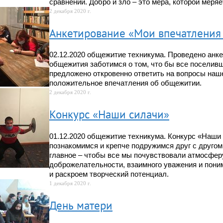
сравнении. Добро и зло – это мера, которой меря
2 декабря 2020 г.
Анкетирование «Мои впечатления
02.12.2020 общежитие техникума. Проведено анке
общежития заботимся о том, что бы все поселив
предложено откровенно ответить на вопросы на
положительное впечатления об общежитии.
2 декабря 2020 г.
Конкурс «Наши силачи»
01.12.2020 общежитие техникума. Конкурс «Наши
познакомимся и крепче подружимся друг с другом
главное – чтобы все мы почувствовали атмосфер
доброжелательности, взаимного уважения и пони
и раскроем творческий потенциал.
1 декабря 2020 г.
День матери