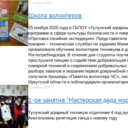
27 ноября 2020 г.
Школа волонтеров
25 ноября 2020 года в ГБПОУ «Тулунский аграрны
программе в сфере культуры безопасности и лик
«Противостихийная экспедиция». Представители
пожарно – техническая служба» по заданию Мини
организовали обучение волонтеров техникума в 
Роспотребнадзора. В течение дня студенты поуча
прослушали лекцию о содействии добровольцев 
пожарной техникой и снаряжением добровольных 
разбору завалов и оказания первой доврачебной
получили брошюры «Памятка волонтера ЧС», лис
Иркутской области и поблагодарили организаторо
25 ноября 2020 г.
1-ое занятие "Мастерская деда мо
Тулунский аграрный техникум отделение 4 под ру
Анатольевны репетиция танца к новому году