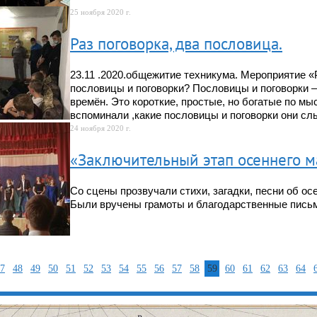
25 ноября 2020 г.
Раз поговорка, два пословица.
23.11 .2020.общежитие техникума. Мероприятие «Р
пословицы и поговорки? Пословицы и поговорки –
времён. Это короткие, простые, но богатые по м
вспоминали ,какие пословицы и поговорки они с
24 ноября 2020 г.
«Заключительный этап осеннего 
Со сцены прозвучали стихи, загадки, песни об ос
Были вручены грамоты и благодарственные пись
7
48
49
50
51
52
53
54
55
56
57
58
59
60
61
62
63
64