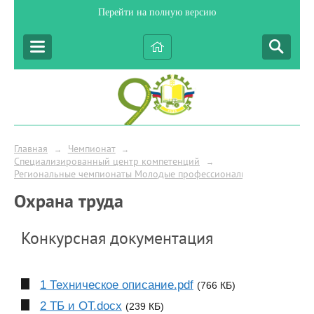
Перейти на полную версию
Главная
Чемпионат
→
→
Специализированный центр компетенций
→
Региональные чемпионаты Молодые профессионалы (WorldSkills Ru
Охрана труда
Конкурсная документация
1 Техническое описание.pdf
(766 КБ)
2 ТБ и ОТ.docx
(239 КБ)