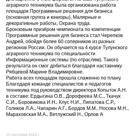
аграрного техникума была организована работа
площадок Программные решения для бизнеса
(основная группа и юниоры), Малярные и
декоративные работы, Охрана труда.
Бронзовым призёром чемпионата по компетенции
Программные решения для бизнеса стал Черепков
Андрей, обойдя более 60 соперников из разных
регионов России. Он обучается на 4 курсе Тулунского
аграрного техникума по специальности
Информационные системы (по отраслям). Такого
результата он смог добиться благодаря наставнику
Рябцевой Марине Владимировне.
Работа всех площадок прошла слаженно по плану.
Благодаря команде специалистов и педагогов
техникума под руководством директора Копыток А.Н.
в составе: Ердыгина О.В., Дорофеева М.С., Ткачук
С.И., Боровикова И.Н., Клус Н.И., Липатова С.Р.,
Голиков Л.А., Чапарин А.Г., Бордов М.М., Носова М.Н.,
Мараховская М.А., Ветлужский Н., Орлов А
10 сентября 2020 г.