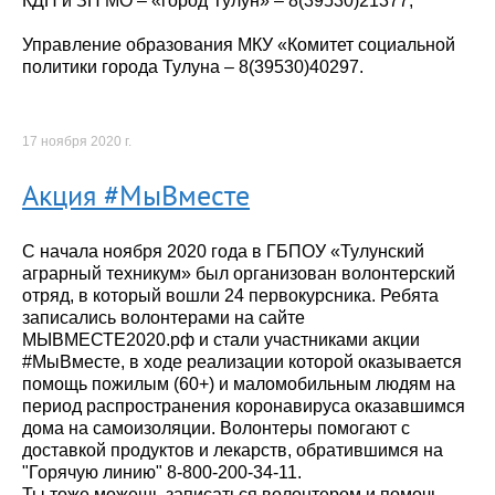
КДН и ЗП МО – «город Тулун» – 8(39530)21377;
Управление образования МКУ «Комитет социальной
политики города Тулуна – 8(39530)40297.
17 ноября 2020 г.
Акция #МыВместе
С начала ноября 2020 года в ГБПОУ «Тулунский
аграрный техникум» был организован волонтерский
отряд, в который вошли 24 первокурсника. Ребята
записались волонтерами на сайте
МЫВМЕСТЕ2020.рф и стали участниками акции
#МыВместе, в ходе реализации которой оказывается
помощь пожилым (60+) и маломобильным людям на
период распространения коронавируса оказавшимся
дома на самоизоляции. Волонтеры помогают с
доставкой продуктов и лекарств, обратившимся на
"Горячую линию" 8-800-200-34-11.
Ты тоже можешь записаться волонтером и помочь