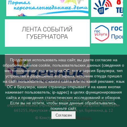
Продолжая использовать наш сайт, вы даете согласие на
обработку файлов cookie, пользовательских данных (сведения о
местоположении; тип и версия ОС; тип и версия Браузера; тип
устройства и разрешение его экрана; источник откуда пришел
на сайт пользователь; с какого сайта или по какой рекламе; язык
ОС и Браузера; какие страницы открывает и на какие кнопки
нажимает пользователь; ip-адрес) в целях функционирования
сайта и проведения статистических исследований и обзоров.
©2019г., Государственное бюджетное профессиональное
Если вы не хотите, чтобы ваши данные обрабатывались,
образовательное учреждение «Тулунский аграрный техникум»
покиньте сайт.
665255, Иркутская область, г. Тулун, ул. Горячкина, д. 12
Согласен
© Конструктор сайтов
Nubex.ru