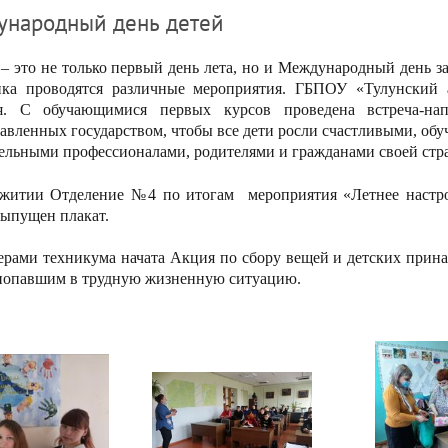
народный день детей
– это не только первый день лета, но и Международный день защ
ика проводятся различные мероприятия. ГБПОУ «Тулунский 
я. С обучающимися первых курсов проведена встреча-на
авленных государством, чтобы все дети росли счастливыми, об
ельными профессионалами, родителями и гражданами своей стр
житии Отделение №4 по итогам
мероприятия «Летнее наст
выпущен плакат.
ерами техникума начата Акция по сбору вещей и детских прин
попавшим в трудную жизненную ситуацию.