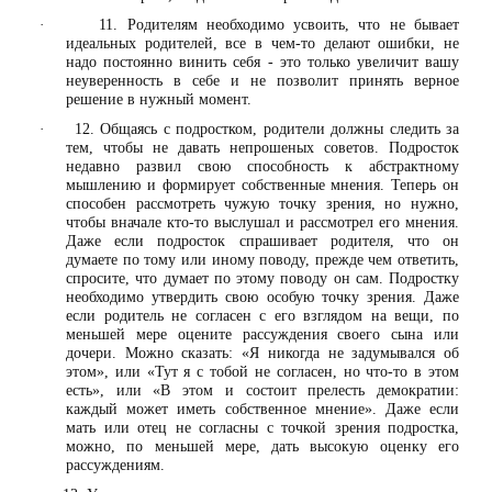
11. Родителям необходимо усвоить, что не бывает
·
идеальных родителей, все в чем-то делают ошибки, не
надо постоянно винить себя - это только увеличит вашу
неуверенность в себе и не позволит принять верное
решение в нужный момент.
12. Общаясь с подростком, родители должны следить за
·
тем, чтобы не давать непрошеных советов. Подросток
недавно развил свою способность к абстрактному
мышлению и формирует собственные мнения. Теперь он
способен рассмотреть чужую точку зрения, но нужно,
чтобы вначале кто-то выслушал и рассмотрел его мнения.
Даже если подросток спрашивает родителя, что он
думаете по тому или иному поводу, прежде чем ответить,
спросите, что думает по этому поводу он сам. Подростку
необходимо утвердить свою особую точку зрения. Даже
если родитель не согласен с его взглядом на вещи, по
меньшей мере оцените рассуждения своего сына или
дочери. Можно сказать: «Я никогда не задумывался об
этом», или «Тут я с тобой не согласен, но что-то в этом
есть», или «В этом и состоит прелесть демократии:
каждый может иметь собственное мнение». Даже если
мать или отец не согласны с точкой зрения подростка,
можно, по меньшей мере, дать высокую оценку его
рассуждениям.