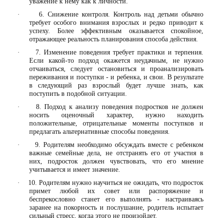
уважение к нему как к личности.
6. Снижение контроля. Контроль над детьми обычно
·
требует особого внимания взрослых и редко приводит к
успеху. Более эффективным оказывается спокойное,
отражающее реальность планирования способа действия.
7. Изменение поведения требует практики и терпения.
·
Если какой-то подход окажется неудачным, не нужно
отчаиваться, следует остановиться и проанализировать
переживания и поступки - и ребенка, и свои. В результате
в следующий раз взрослый будет лучше знать, как
поступить в подобной ситуации.
8. Подход к анализу поведения подростков не должен
·
носить оценочный характер, нужно находить
положительные, отрицательные моменты поступков и
предлагать альтернативные способы поведения.
9. Родителям необходимо обсуждать вместе с ребенком
·
важные семейные дела, не отстранять его от участия в
них, подросток должен чувствовать, что его мнение
учитывается и имеет значение.
10. Родителям нужно научиться не ожидать, что подросток
·
примет любой их совет или распоряжение и
беспрекословно станет его выполнять - настраиваясь
заранее на покорность и послушание, родитель испытает
сильный стресс, когда этого не произойдет.