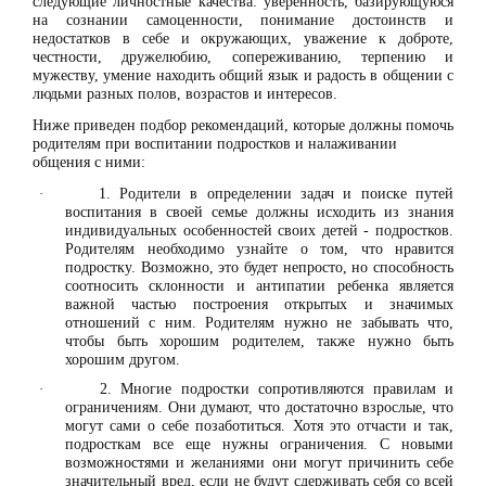
следующие личностные качества: уверенность, базирующуюся
на сознании самоценности, понимание достоинств и
недостатков в себе и окружающих, уважение к доброте,
честности, дружелюбию, сопереживанию, терпению и
мужеству, умение находить общий язык и радость в общении с
людьми разных полов, возрастов и интересов.
Ниже приведен подбор рекомендаций, которые должны помочь
родителям при воспитании подростков и налаживании
общения с ними:
1. Родители в определении задач и поиске путей
·
воспитания в своей семье должны исходить из знания
индивидуальных особенностей своих детей - подростков.
Родителям необходимо узнайте о том, что нравится
подростку. Возможно, это будет непросто, но способность
соотносить склонности и антипатии ребенка является
важной частью построения открытых и значимых
отношений с ним. Родителям нужно не забывать что,
чтобы быть хорошим родителем, также нужно быть
хорошим другом.
2. Многие подростки сопротивляются правилам и
·
ограничениям. Они думают, что достаточно взрослые, что
могут сами о себе позаботиться. Хотя это отчасти и так,
подросткам все еще нужны ограничения. С новыми
возможностями и желаниями они могут причинить себе
значительный вред, если не будут сдерживать себя со всей