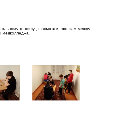
стольному теннису , шахматам, шашкам между
ы медколледжа.