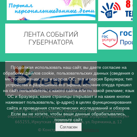
Продолжая использовать наш сайт, вы даете согласие на
обработку файлов cookie, пользовательских данных (сведения о
местоположении; тип и версия ОС; тип и версия Браузера; тип
устройства и разрешение его экрана; источник откуда пришел
на сайт пользователь; с какого сайта или по какой рекламе; язык
ОС и Браузера; какие страницы открывает и на какие кнопки
нажимает пользователь; ip-адрес) в целях функционирования
сайта и проведения статистических исследований и обзоров.
©2019г., Государственное бюджетное профессиональное
Если вы не хотите, чтобы ваши данные обрабатывались,
образовательное учреждение «Тулунский аграрный техникум»
покиньте сайт.
665255, Иркутская область, г. Тулун, ул. Горячкина, д. 12
Согласен
© Конструктор сайтов
Nubex.ru