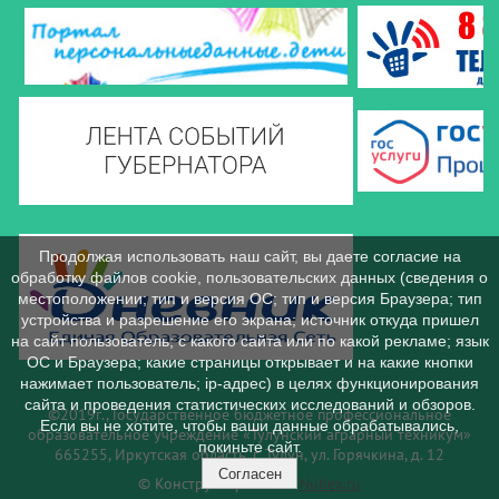
Продолжая использовать наш сайт, вы даете согласие на
обработку файлов cookie, пользовательских данных (сведения о
местоположении; тип и версия ОС; тип и версия Браузера; тип
устройства и разрешение его экрана; источник откуда пришел
на сайт пользователь; с какого сайта или по какой рекламе; язык
ОС и Браузера; какие страницы открывает и на какие кнопки
нажимает пользователь; ip-адрес) в целях функционирования
сайта и проведения статистических исследований и обзоров.
©2019г., Государственное бюджетное профессиональное
Если вы не хотите, чтобы ваши данные обрабатывались,
образовательное учреждение «Тулунский аграрный техникум»
покиньте сайт.
665255, Иркутская область, г. Тулун, ул. Горячкина, д. 12
Согласен
© Конструктор сайтов
Nubex.ru