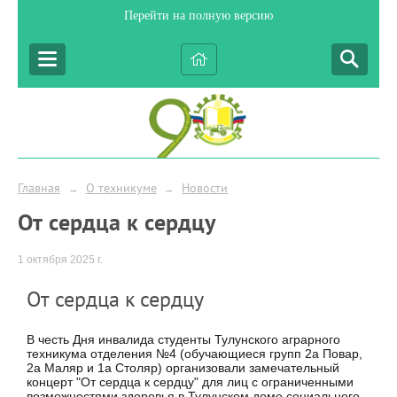
Перейти на полную версию
Главная
О техникуме
Новости
→
→
От сердца к сердцу
1 октября 2025 г.
От сердца к сердцу
В честь Дня инвалида студенты Тулунского аграрного
техникума отделения №4 (обучающиеся групп 2а Повар,
2а Маляр и 1а Столяр) организовали замечательный
концерт "От сердца к сердцу" для лиц с ограниченными
возможностями здоровья в Тулунском доме социального