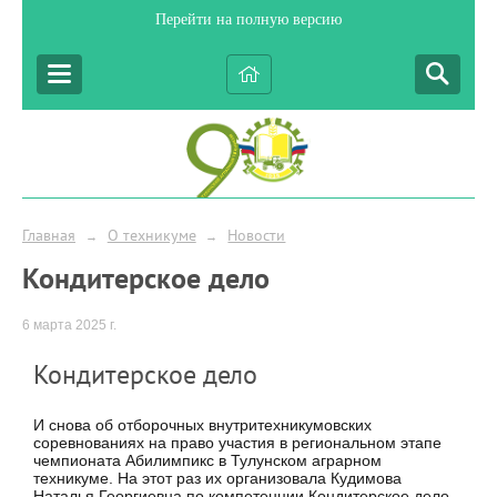
Перейти на полную версию
Главная
О техникуме
Новости
→
→
Кондитерское дело
6 марта 2025 г.
Кондитерское дело
И снова об отборочных внутритехникумовских
соревнованиях на право участия в региональном этапе
чемпионата Абилимпикс в Тулунском аграрном
техникуме. На этот раз их организовала Кудимова
Наталья Георгиевна по компетенции Кондитерское дело.