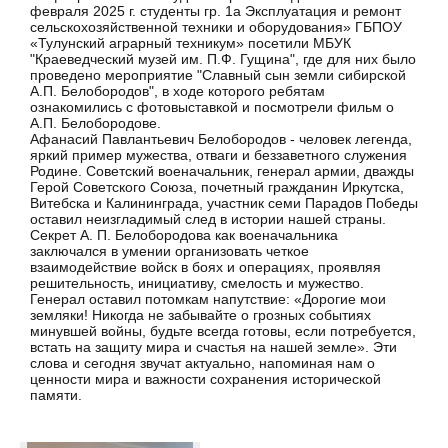
февраля 2025 г. студенты гр. 1а Эксплуатация и ремонт
сельскохозяйственной техники и оборудования» ГБПОУ
«Тулунский аграрный техникум» посетили МБУК
"Краеведческий музей им. П.Ф. Гущина", где для них было
проведено мероприятие "Славный сын земли сибирской
А.П. Белобородов", в ходе которого ребятам
ознакомились с фотовыставкой и посмотрели фильм о
А.П. Белобородове.
Афанасий Павлантьевич Белобородов - человек легенда,
яркий пример мужества, отваги и беззаветного служения
Родине. Советский военачальник, генерал армии, дважды
Герой Советского Союза, почетный гражданин Иркутска,
Витебска и Калининграда, участник семи Парадов Победы
оставил неизгладимый след в истории нашей страны.
Секрет А. П. Белобородова как военачальника
заключался в умении организовать четкое
взаимодействие войск в боях и операциях, проявляя
решительность, инициативу, смелость и мужество.
Генерал оставил потомкам напутствие: «Дорогие мои
земляки! Никогда не забывайте о грозных событиях
минувшей войны, будьте всегда готовы, если потребуется,
встать на защиту мира и счастья на нашей земле». Эти
слова и сегодня звучат актуально, напоминая нам о
ценности мира и важности сохранения исторической
памяти.