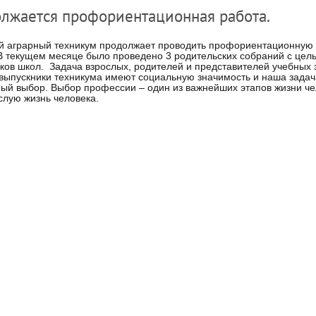
лжается профориентационная работа.
й аграрный техникум продолжает проводить профориентационную р
В текущем месяце было проведено 3 родительских собраний с це
ков школ. Задача взрослых, родителей и представителей учебных 
выпускники техникума имеют социальную значимость и наша задач
ый выбор. Выбор профессии – один из важнейших этапов жизни чел
слую жизнь человека.