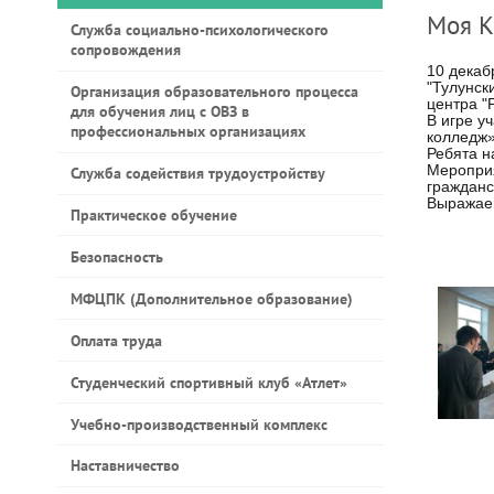
Моя К
Служба социально-психологического
сопровождения
10 декаб
"Тулунск
Организация образовательного процесса
центра "
для обучения лиц с ОВЗ в
В игре у
профессиональных организациях
колледж»
Ребята н
Мероприя
Служба содействия трудоустройству
гражданс
Выражаем
Практическое обучение
Безопасность
МФЦПК (Дополнительное образование)
Оплата труда
Студенческий спортивный клуб «Атлет»
Учебно-производственный комплекс
Наставничество