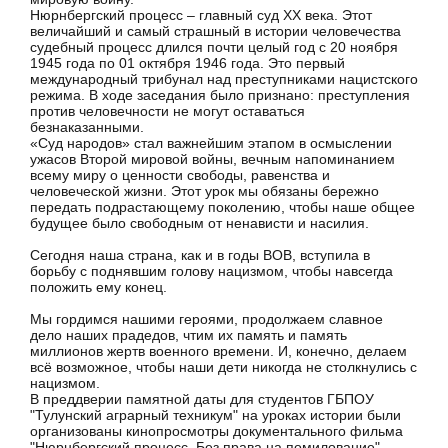
Нюрнбергский процесс – главный суд XX века. Этот
величайший и самый страшный в истории человечества
судебный процесс длился почти целый год с 20 ноября
1945 года по 01 октября 1946 года. Это первый
международный трибунал над преступниками нацистского
режима. В ходе заседания было признано: преступления
против человечности не могут оставаться
безнаказанными.
«Суд народов» стал важнейшим этапом в осмыслении
ужасов Второй мировой войны, вечным напоминанием
всему миру о ценности свободы, равенства и
человеческой жизни. Этот урок мы обязаны бережно
передать подрастающему поколению, чтобы наше общее
будущее было свободным от ненависти и насилия.
Сегодня наша страна, как и в годы ВОВ, вступила в
борьбу с поднявшим голову нацизмом, чтобы навсегда
положить ему конец.
Мы гордимся нашими героями, продолжаем славное
дело наших прадедов, чтим их память и память
миллионов жертв военного времени. И, конечно, делаем
всё возможное, чтобы наши дети никогда не столкнулись с
нацизмом.
В преддверии памятной даты для студентов ГБПОУ
"Тулунский аграрный техникум" на уроках истории были
организованы кинопросмотры документального фильма
"Нюрнбергский процесс. Без права на помилование".