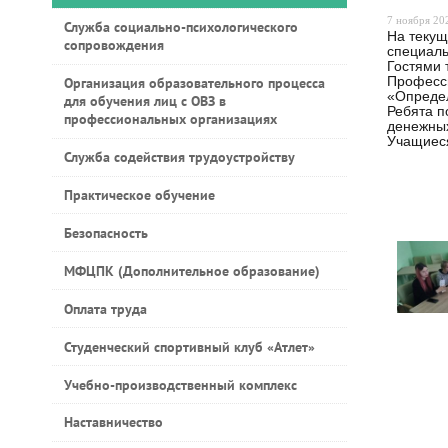
7 ноября 202
Служба социально-психологического
На текущ
сопровождения
специаль
Гостями 
Организация образовательного процесса
Професси
«Определ
для обучения лиц с ОВЗ в
Ребята п
профессиональных организациях
денежных
Учащиеся
Служба содействия трудоустройству
Практическое обучение
Безопасность
МФЦПК (Дополнительное образование)
Оплата труда
Студенческий спортивный клуб «Атлет»
Учебно-производственный комплекс
Наставничество