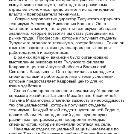
выпускников техникума, работодатели различных
отраслей экономики, представители исполнительной
власти и преподаватели техникума.
Открыл мероприятие директор Тулунского аграрного
техникума Александр Николаевич Копыток. Он, в
частности, отметил, что студенты техникума, обладают
знаниями, которые позволят им стать успешными на
рынке труда. Профессии, которые получают студенты
Тулунского аграрного техникума, востребованы. Также он
отметил важность таких целенаправленных встреч
работодателей и выпускников.
В рамках ярмарки вакансии было организовано
выступление руководителя Тулунского филиала
Кадрового центра Иркутской области Васильевой
Светланы Васильевны. Она поделилась с молодыми
специалистами и работодателями с теми условиями,
которые предоставляет Кадровый центр для их
взаимодействия.
Слово было предоставлено и начальнику Управления
сельского хозяйства Татьяне Михайловне Лисичкиной.
Татьяна Михайловна отметила важность и необходимость
тех специальностей, которые получают студенты
техникума. Каждый такой студент нужен нашей Родине,
нашим сёлам. На сегодняшний день, существуют
различные программы для поощрения молодых
специалистов, которые пожелали остаться на селе.
Начальник отдела социальной защиты населения по
городу Тулуну и Тулунскому району Серова Екатерина