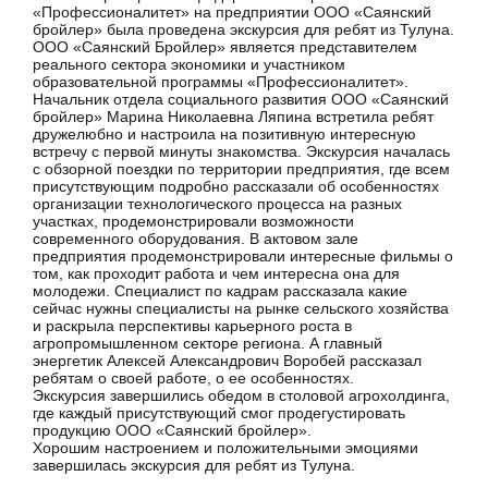
«Профессионалитет» на предприятии ООО «Саянский
бройлер» была проведена экскурсия для ребят из Тулуна.
ООО «Саянский Бройлер» является представителем
реального сектора экономики и участником
образовательной программы «Профессионалитет».
Начальник отдела социального развития ООО «Саянский
бройлер» Марина Николаевна Ляпина встретила ребят
дружелюбно и настроила на позитивную интересную
встречу с первой минуты знакомства. Экскурсия началась
с обзорной поездки по территории предприятия, где всем
присутствующим подробно рассказали об особенностях
организации технологического процесса на разных
участках, продемонстрировали возможности
современного оборудования. В актовом зале
предприятия продемонстрировали интересные фильмы о
том, как проходит работа и чем интересна она для
молодежи. Специалист по кадрам рассказала какие
сейчас нужны специалисты на рынке сельского хозяйства
и раскрыла перспективы карьерного роста в
агропромышленном секторе региона. А главный
энергетик Алексей Александрович Воробей рассказал
ребятам о своей работе, о ее особенностях.
Экскурсия завершились обедом в столовой агрохолдинга,
где каждый присутствующий смог продегустировать
продукцию ООО «Саянский бройлер».
Хорошим настроением и положительными эмоциями
завершилась экскурсия для ребят из Тулуна.