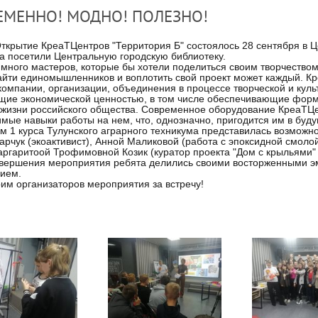
ЕМЕННО! МОДНО! ПОЛЕЗНО!
е КреаТЦентров "Территория Б" состоялось 28 сентября в Цен
а посетили Центральную городскую библиотеку.
 много мастеров, которые бы хотели поделиться своим творчеством
айти единомышленников и воплотить свой проект может каждый. Кр
компании, организации, объединения в процессе творческой и культ
ие экономической ценностью, в том числе обеспечивающие форми
 жизни российского общества. Современное оборудование КреаТЦ
мые навыки работы на нем, что, однозначно, пригодится им в буд
м 1 курса Тулунского аграрного техникума представилась возможн
арчук (экоактивист), Анной Маликовой (работа с эпоксидной смол
Маргаритоой Трофимовной Козик (куратор проекта "Дом с крыльями"
вершения мероприятия ребята делились своими восторженными э
нием.
им организаторов мероприятия за встречу!