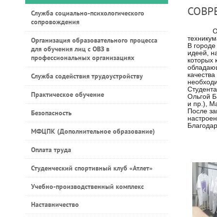
СОВР
Служба социально-психологического
сопровождения
Открыти
техникум
Организация образовательного процесса
В городе
для обучения лиц с ОВЗ в
идеей, н
профессиональных организациях
которых 
обладающ
качества
Служба содействия трудоустройству
необходи
Студента
Практическое обучение
Ольгой Б
и пр.), 
После за
Безопасность
настрое
Благодар
МФЦПК (Дополнительное образование)
Оплата труда
Студенческий спортивный клуб «Атлет»
Учебно-производственный комплекс
Наставничество