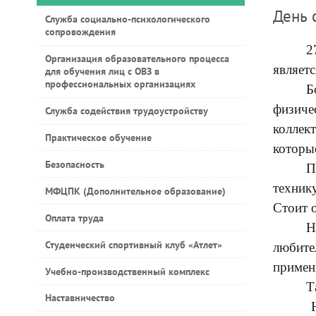
День 
Служба социально-психологического
сопровождения
2
Организация образовательного процесса
являетс
для обучения лиц с ОВЗ в
профессиональных организациях
Б
физич
Служба содействия трудоустройству
коллек
Практическое обучение
которы
Безопасность
П
техник
МФЦПК (Дополнительное образование)
Стоит 
Оплата труда
Н
Студенческий спортивный клуб «Атлет»
любите
примени
Учебно-производственный комплекс
Т
Наставничество
Н