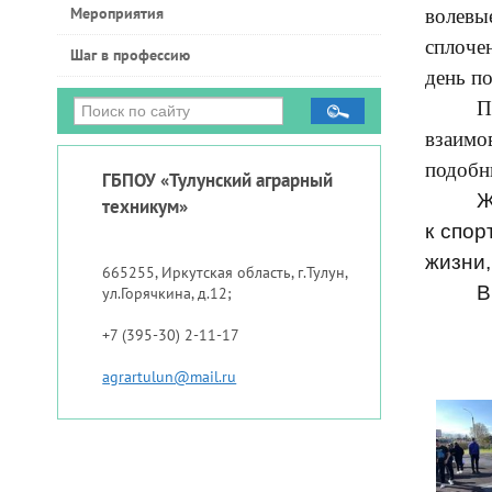
Мероприятия
волевы
сплоче
Шаг в профессию
день по
П
взаимо
подобн
ГБПОУ «Тулунский аграрный
Ж
техникум»
к спор
жизни,
665255, Иркутская область, г.Тулун,
В
ул.Горячкина, д.12;
+7 (395-30) 2-11-17
agrartulun@mail.ru