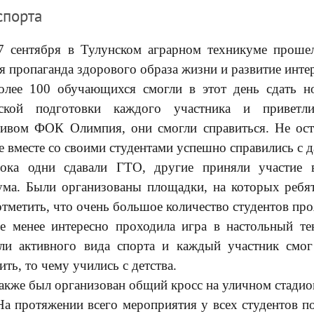
спорта
7 сентября в Тулунском аграрном техникуме проше
я пропаганда здорового образа жизни и развитие интер
олее 100 обучающихся смогли в этот день сдать 
еской подготовки каждого участника и приветл
тивом ФОК Олимпия, они смогли справиться. Не оста
е вместе со своими студентами успешно справились с
ока одни сдавали ГТО, другие приняли участие 
ума. Были организованы площадки, на которых ребят
отметить, что очень большое количество студентов про
е менее интересно проходила игра в настольный те
ли активного вида спорта и каждый участник смог
ть, то чему учились с детства.
акже был организован общий кросс на уличном стадио
а протяжении всего мероприятия у всех студентов п