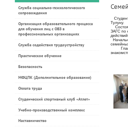
Семей
Служба социально-психологического
сопровождения
Студенты
Тулуну.
Организация образовательного процесса
Состояло
для обучения лиц с ОВЗ в
ЗАГС по 
профессиональных организациях
действий
Начальни
семейных
Служба содействия трудоустройству
Главной 
знакомст
Практическое обучение
Безопасность
МФЦПК (Дополнительное образование)
Оплата труда
Студенческий спортивный клуб «Атлет»
Учебно-производственный комплекс
Наставничество