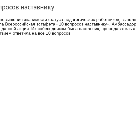
просов наставнику
повышения значимости статуса педагогических работников, выпол
ла Всероссийская эстафета «10 вопросов наставнику». Амбассад
в данной акции. Их собеседником была наставник, преподаватель ан
твием ответила на все 10 вопросов.