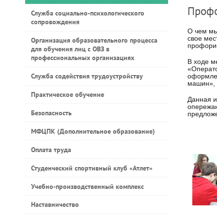
Профо
Служба социально-психологического
сопровождения
О чем мы
свое мес
Организация образовательного процесса
профорие
для обучения лиц с ОВЗ в
профессиональных организациях
В ходе м
«Операто
Служба содействия трудоустройству
оформлен
машин», 
Практическое обучение
Данная и
опережаю
Безопасность
предложе
МФЦПК (Дополнительное образование)
Оплата труда
Студенческий спортивный клуб «Атлет»
Учебно-производственный комплекс
Наставничество