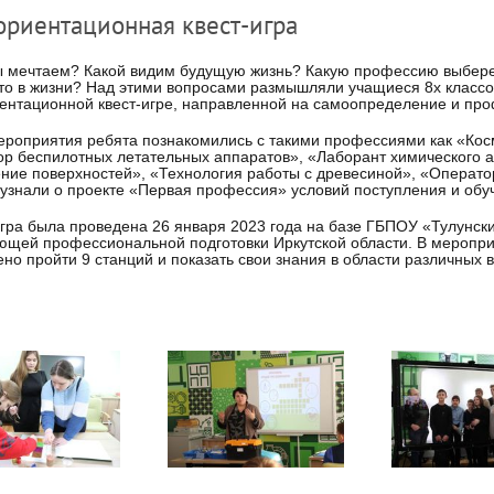
риентационная квест-игра
 мечтаем? Какой видим будущую жизнь? Какую профессию выбере
то в жизни? Над этими вопросами размышляли учащиеся 8х классов 
нтационной квест-игре, направленной на самоопределение и пр
ероприятия ребята познакомились с такими профессиями как «Кос
р беспилотных летательных аппаратов», «Лаборант химического а
ие поверхностей», «Технология работы с древесиной», «Операто
узнали о проекте «Первая профессия» условий поступления и обу
гра была проведена 26 января 2023 года на базе ГБПОУ «Тулунск
щей профессиональной подготовки Иркутской области. В меропри
но пройти 9 станций и показать свои знания в области различных 