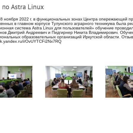
 по Astra Linux
18 ноября 2022 г. в функциональных зонах Центра опережающей п
енных в главном корпусе Тулунского аграрного техникума была 
онная система Astra Linux для пользователей» обучение проводи
ов Дмитрий Андреевич и Пидгирнер Никита Владимирович. Обучен
ональных образовательных организаций Иркутской области. Отзыв
disk.yandex.ru/i/OvUYTCFi2Nx7RQ