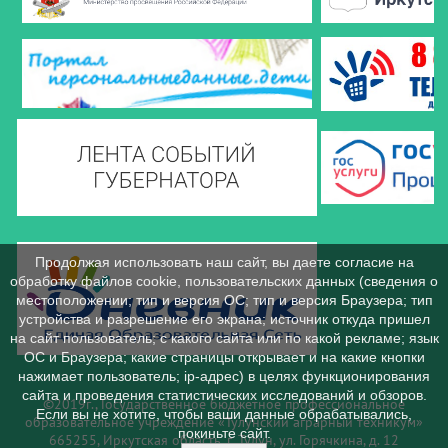
Продолжая использовать наш сайт, вы даете согласие на
обработку файлов cookie, пользовательских данных (сведения о
местоположении; тип и версия ОС; тип и версия Браузера; тип
устройства и разрешение его экрана; источник откуда пришел
на сайт пользователь; с какого сайта или по какой рекламе; язык
ОС и Браузера; какие страницы открывает и на какие кнопки
нажимает пользователь; ip-адрес) в целях функционирования
сайта и проведения статистических исследований и обзоров.
©2019г., Государственное бюджетное профессиональное
Если вы не хотите, чтобы ваши данные обрабатывались,
образовательное учреждение «Тулунский аграрный техникум»
покиньте сайт.
665255, Иркутская область, г. Тулун, ул. Горячкина, д. 12