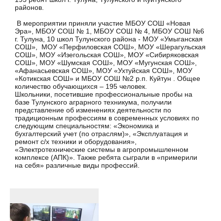
районов.
В мероприятии приняли участие МБОУ СОШ «Новая
Эра», МБОУ СОШ № 1, МБОУ СОШ № 4, МБОУ СОШ №6
г. Тулуна, 10 школ Тулунского района - МОУ «Умыганская
СОШ», МОУ «Перфиловская СОШ», МОУ «Шерагульская
СОШ», МОУ «Изегольская СОШ», МОУ «Сибиряковская
СОШ», МОУ «Шумская СОШ», МОУ «Мугунская СОШ»,
«Афанасьевская СОШ», МОУ «Ухтуйская СОШ», МОУ
«Котикская СОШ» и МБОУ СОШ №2 р.п. Куйтун . Общее
количество обучающихся – 195 человек.
Школьники, посетившие профессиональные пробы на
базе Тулунского аграрного техникума, получили
представление об изменениях деятельности по
традиционным профессиям в современных условиях по
следующим специальностям: «Экономика и
бухгалтерский учет (по отраслям)», «Эксплуатация и
ремонт с/х техники и оборудования»,
«Электротехнические системы в агропромышленном
комплексе (АПК)». Также ребята сыграли в «примерили
на себя» различные виды профессий.