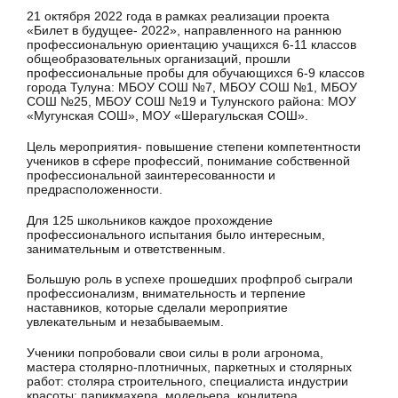
21 октября 2022 года в рамках реализации проекта
«Билет в будущее- 2022», направленного на раннюю
профессиональную ориентацию учащихся 6-11 классов
общеобразовательных организаций, прошли
профессиональные пробы для обучающихся 6-9 классов
города Тулуна: МБОУ СОШ №7, МБОУ СОШ №1, МБОУ
СОШ №25, МБОУ СОШ №19 и Тулунского района: МОУ
«Мугунская СОШ», МОУ «Шерагульская СОШ».
Цель мероприятия- повышение степени компетентности
учеников в сфере профессий, понимание собственной
профессиональной заинтересованности и
предрасположенности.
Для 125 школьников каждое прохождение
профессионального испытания было интересным,
занимательным и ответственным.
Большую роль в успехе прошедших профпроб сыграли
профессионализм, внимательность и терпение
наставников, которые сделали мероприятие
увлекательным и незабываемым.
Ученики попробовали свои силы в роли агронома,
мастера столярно-плотничных, паркетных и столярных
работ: столяра строительного, специалиста индустрии
красоты: парикмахера, модельера, кондитера,