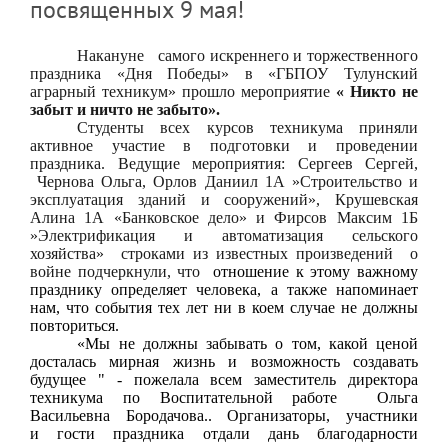
посвященных 9 мая!
Накануне
самого искреннего и торжественного
праздника «Дня Победы» в «ГБПОУ Тулунский
аграрный техникум» прошло мероприятие
« Никто не
забыт и ничто не забыто».
Студенты всех курсов техникума приняли
активное участие в подготовки и проведении
праздника. Ведущие мероприятия: Сергеев Сергей,
Чернова Ольга, Орлов Даниил 1А »Строительство и
эксплуатация зданий и сооружений», Крушевская
Алина 1А «Банковское дело» и Фирсов Максим 1Б
»Электрификация и автоматизация сельского
хозяйства»
строками из известных произведений
о
войне подчеркнули, что
отношение к этому важному
празднику определяет человека, а также напоминает
нам, что события тех лет ни в коем случае не должны
повториться.
«Мы не должны забывать о том, какой ценой
досталась мирная жизнь и возможность создавать
будущее " - пожелала всем заместитель директора
техникума по Воспитательной работе
Ольга
Васильевна Бородачова.. Организаторы, участники
и гости праздника отдали дань благодарности