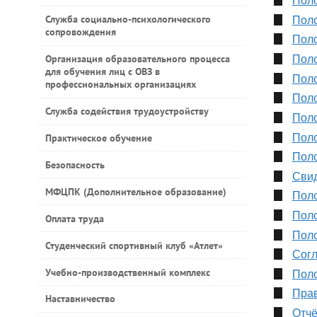
Поло
Служба социально-психологического
Поло
сопровождения
Поло
Организация образовательного процесса
Поло
для обучения лиц с ОВЗ в
Поло
профессиональных организациях
Поло
Служба содействия трудоустройству
Поло
Поло
Практическое обучение
Поло
Безопасность
Свид
МФЦПК (Дополнительное образование)
Поло
Поло
Оплата труда
Поло
Студенческий спортивный клуб «Атлет»
Согл
Учебно-производственный комплекс
Поло
Прав
Наставничество
Отчё