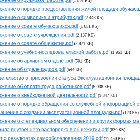
жение о кружковой работе.pdf
(1 897 КБ)
жение о порядке предоставления жилой площади обучающ
жение о символике и атрибутах.pdf
(2 448 КБ)
жение о совете обучающихся.pdf
(1 051 КБ)
жение о совете учреждения.pdf
(2 137 КБ)
жение о совете общежития.pdf
(2 871 КБ)
жение о учебно-исследовательской работе.pdf
(1 953 КБ)
жение об архивном отделе .pdf
(591 КБ)
жение об отделе кадров.pdf
(544 КБ)
етельство о присвоении статуса Эксплуатационная площад
жение об оплате труда работников.pdf
(5 038 КБ)
жение о внебюджетной деятельности.pdf
(1 347 КБ)
жение о порядке обращения со служебной информацией о
ашение о создании эксплуатационной площадки.pdf
(123 КБ)
жение о степендиальном обеспечении и других формах ма
ила внутреннего распорядка в общежитии.pdf
(839 КБ)
т о результатах самообследования 2019.pdf
(11 459 КБ)