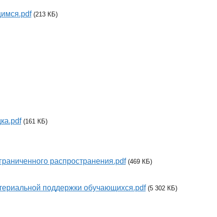
имся.pdf
(213 КБ)
ка.pdf
(161 КБ)
граниченного распространения.pdf
(469 КБ)
териальной поддержки обучающихся.pdf
(5 302 КБ)